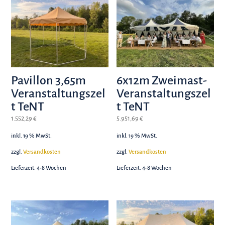
Pavillon 3,65m
6x12m Zweimast-
Veranstaltungszel
Veranstaltungszel
t TeNT
t TeNT
1.552,29
€
5.951,69
€
inkl. 19 % MwSt.
inkl. 19 % MwSt.
zzgl.
Versandkosten
zzgl.
Versandkosten
Lieferzeit:
4-8 Wochen
Lieferzeit:
4-8 Wochen